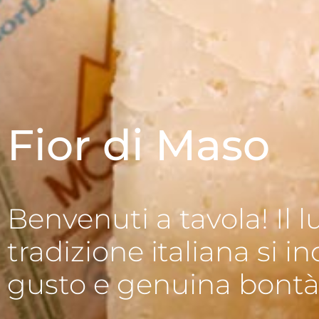
Fior di Maso
Benvenuti a tavola! Il lu
tradizione italiana si 
gusto e genuina bontà