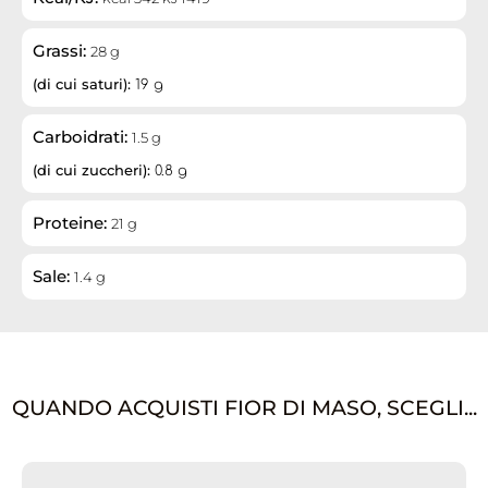
Grassi:
28 g
(di cui saturi):
19 g
Carboidrati:
1.5 g
(di cui zuccheri):
0.8 g
Proteine:
21 g
Sale:
1.4 g
QUANDO ACQUISTI FIOR DI MASO, SCEGLI...