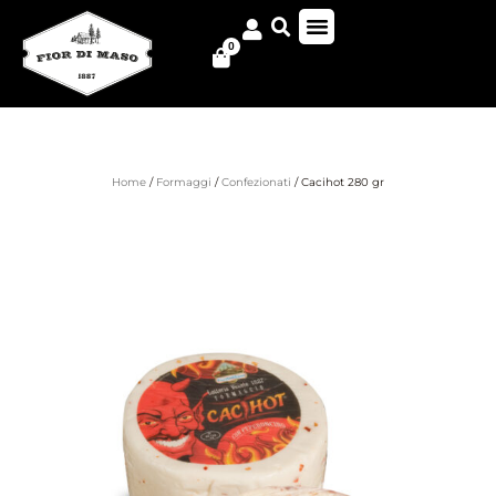
0
Home
/
Formaggi
/
Confezionati
/ Cacihot 280 gr