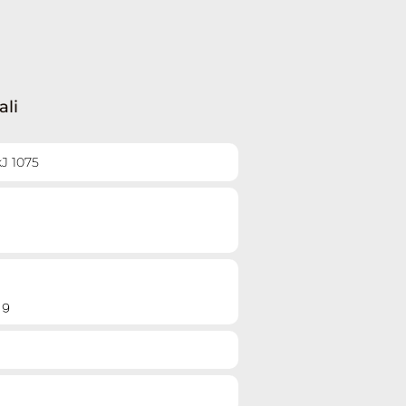
ali
kJ 1075
 g