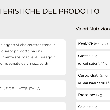
TERISTICHE DEL PRODOTTO
Valori Nutrizion
Kcal/KJ:
kcal 259 
re aggettivi che caratterizzano lo
o, questo prodotto ha una
Grassi:
21 g
cilmente spalmabile. All'assaggio
compagnate da un pizzico di
(di cui saturi):
14 g
Carboidrati:
2.1 g
(di cui zuccheri):
1.5
RIGINE DEL LATTE: ITALIA.
Proteine:
15 g
Sale:
0.66 g