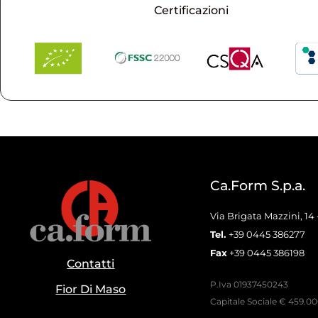
Certificazioni
Ca.Form S.p.a.
Via Brigata Mazzini, 14
Tel.
+39 0445 386277
Fax
+39 0445 386198
Contatti
P.Iva 01937450243
Fior Di Maso
Capitale Sociale € 459.000