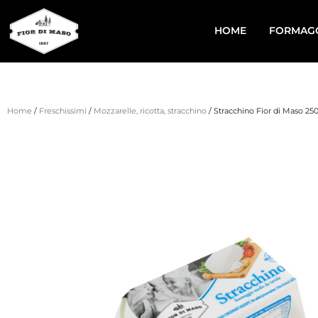
HOME
FORMAG
Home
/
Freschissimi
/
Mozzarelle, ricotta, stracchino
/ Stracchino Fior di Maso 250