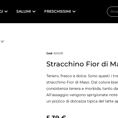
GI
SALUMI
FRESCHISSIMI
 gr
Cod:
A00291
Stracchino Fior di M
Tenero, fresco e dolce. Sono questi i tr
stracchino Fior di Maso. Dal colore bi
consistenza tenera e morbida, tanto da
All’assaggio vengono sprigionate note
un pizzico di dolcezza tipica del latte
5,39
€