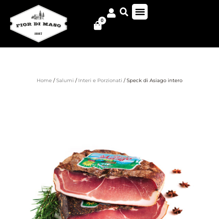
0
Home
/
Salumi
/
Interi e Porzionati
/ Speck di Asiago intero