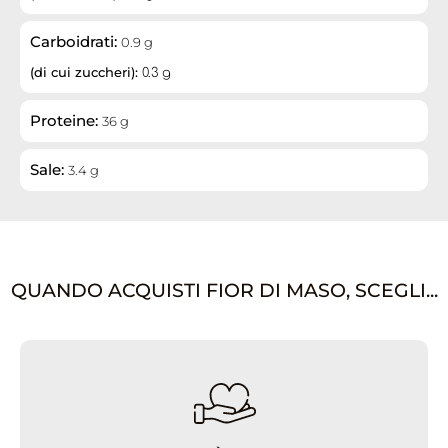
Carboidrati:
0.9 g
(di cui zuccheri):
0.3 g
Proteine:
36 g
Sale:
3.4 g
QUANDO ACQUISTI FIOR DI MASO, SCEGLI...