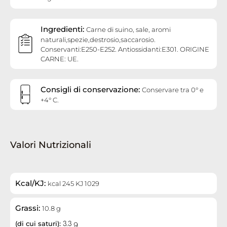
Ingredienti:
Carne di suino, sale, aromi
naturali,spezie,destrosio,saccarosio.
Conservanti:E250-E252. Antiossidanti:E301. ORIGINE
CARNE: UE.
Consigli di conservazione:
Conservare tra 0° e
+4° C.
Valori Nutrizionali
Kcal/KJ:
kcal 245 KJ 1029
Grassi:
10.8 g
(di cui saturi):
3.3 g