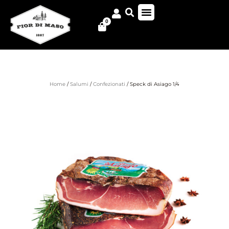
0
Home
/
Salumi
/
Confezionati
/ Speck di Asiago 1/4