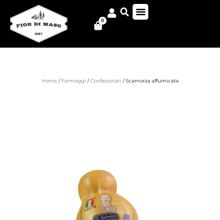
0
Home
/
Formaggi
/
Confezionati
/ Scamorza affumicata