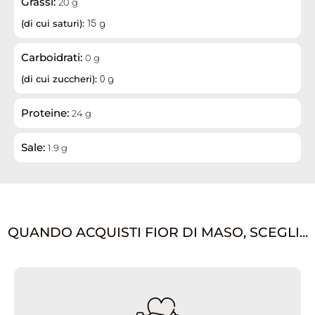
Grassi:
20 g
(di cui saturi):
15 g
Carboidrati:
0 g
(di cui zuccheri):
0 g
Proteine:
24 g
Sale:
1.9 g
QUANDO ACQUISTI FIOR DI MASO, SCEGLI...