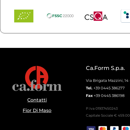
Ca.Form S.p.a.
Via Brigata Mazzini, 14
Tel.
+39 0445 386277
Fax
+39 0445 386198
Contatti
P.Iva 01937450243
Fior Di Maso
Capitale Sociale € 459.000