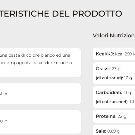
TERISTICHE DEL PRODOTTO
Valori Nutrizion
Kcal/KJ:
kcal 299 
 una pasta di colore bianco ed una
, accompagnata da verdure crude o
Grassi:
23 g
(di cui saturi):
17 g
Carboidrati:
1.1 g
ALIA
(di cui zuccheri):
1.0
Proteine:
22 g
6° C
Sale:
0.69 g