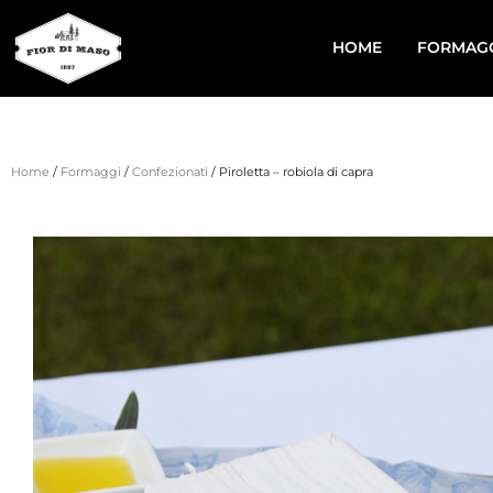
HOME
FORMAG
Home
/
Formaggi
/
Confezionati
/ Piroletta – robiola di capra