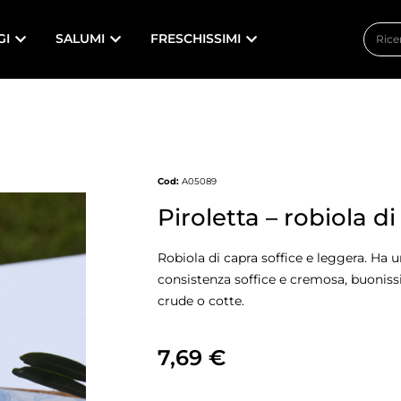
GI
SALUMI
FRESCHISSIMI
Cod:
A05089
Piroletta – robiola d
Robiola di capra soffice e leggera. Ha 
consistenza soffice e cremosa, buonis
crude o cotte.
7,69
€