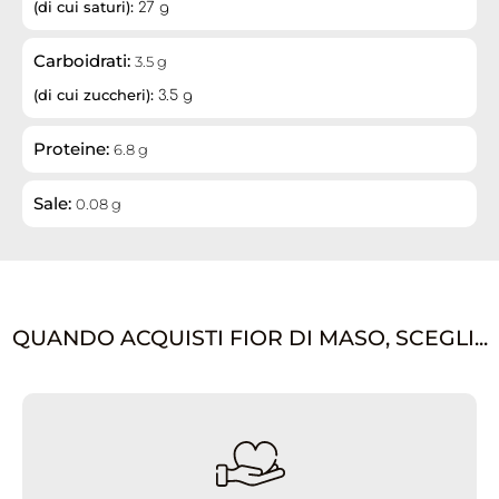
(di cui saturi):
27 g
Carboidrati:
3.5 g
(di cui zuccheri):
3.5 g
Proteine:
6.8 g
Sale:
0.08 g
QUANDO ACQUISTI FIOR DI MASO, SCEGLI...