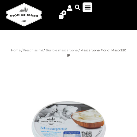
0
Home
/
Freschissimi
/
Burro e mascarpone
/ Mascarpone Fior di Maso 250
gr