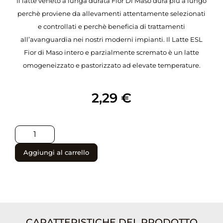
Il latte veneto a lunga durata Fior Di Maso dura più a lungo
perchè proviene da allevamenti attentamente selezionati
e controllati e perchè beneficia di trattamenti
all’avanguardia nei nostri moderni impianti. Il Latte ESL
Fior di Maso intero e parzialmente scremato è un latte
omogeneizzato e pastorizzato ad elevate temperature.
2,29
€
Aggiungi al carrello
CARATTERISTICHE DEL PRODOTTO