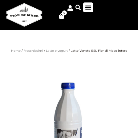
0
Home
/
Freschissimi
/
Latte e yogurt
/ Latte Veneto ESL Fior di Maso intero