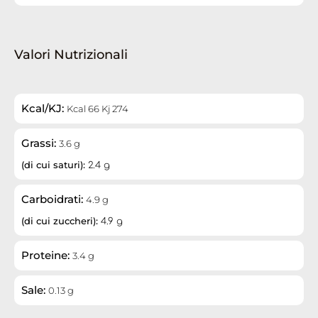
Valori Nutrizionali
Kcal/KJ:
Kcal 66 Kj 274
Grassi:
3.6 g
(di cui saturi):
2.4 g
Carboidrati:
4.9 g
(di cui zuccheri):
4.9 g
Proteine:
3.4 g
Sale:
0.13 g