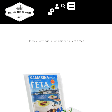
0
Home
/
Formaggi
/
Confezionati
/ Feta greca