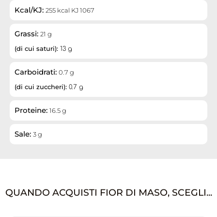
Kcal/KJ:
255 kcal KJ 1067
Grassi:
21 g
(di cui saturi):
13 g
Carboidrati:
0.7 g
(di cui zuccheri):
0.7 g
Proteine:
16.5 g
Sale:
3 g
QUANDO ACQUISTI FIOR DI MASO, SCEGLI...